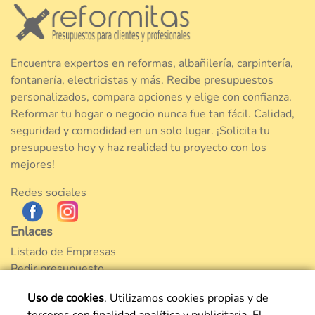
Encuentra expertos en reformas, albañilería, carpintería,
fontanería, electricistas y más. Recibe presupuestos
personalizados, compara opciones y elige con confianza.
Reformar tu hogar o negocio nunca fue tan fácil. Calidad,
seguridad y comodidad en un solo lugar. ¡Solicita tu
presupuesto hoy y haz realidad tu proyecto con los
mejores!
Redes sociales
Enlaces
Listado de Empresas
Pedir presupuesto
Nuestro Blog
Uso de cookies
. Utilizamos cookies propias y de
Reformas en Madrid