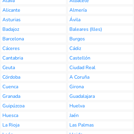
Álava
Albacete
Alicante
Almería
Asturias
Ávila
Badajoz
Baleares (Illes)
Barcelona
Burgos
Cáceres
Cádiz
Cantabria
Castellón
Ceuta
Ciudad Real
Córdoba
A Coruña
Cuenca
Girona
Granada
Guadalajara
Guipúzcoa
Huelva
Huesca
Jaén
La Rioja
Las Palmas