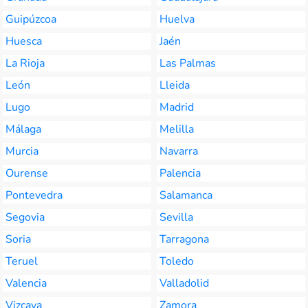
Guipúzcoa
Huelva
Huesca
Jaén
La Rioja
Las Palmas
León
Lleida
Lugo
Madrid
Málaga
Melilla
Murcia
Navarra
Ourense
Palencia
Pontevedra
Salamanca
Segovia
Sevilla
Soria
Tarragona
Teruel
Toledo
Valencia
Valladolid
Vizcaya
Zamora