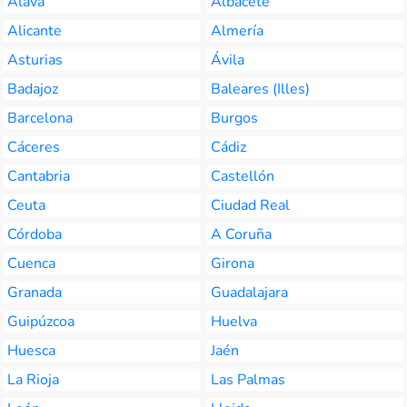
Álava
Albacete
Alicante
Almería
Asturias
Ávila
Badajoz
Baleares (Illes)
Barcelona
Burgos
Cáceres
Cádiz
Cantabria
Castellón
Ceuta
Ciudad Real
Córdoba
A Coruña
Cuenca
Girona
Granada
Guadalajara
Guipúzcoa
Huelva
Huesca
Jaén
La Rioja
Las Palmas