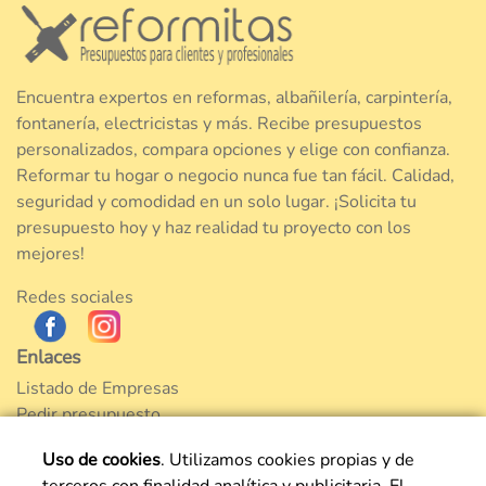
Encuentra expertos en reformas, albañilería, carpintería,
fontanería, electricistas y más. Recibe presupuestos
personalizados, compara opciones y elige con confianza.
Reformar tu hogar o negocio nunca fue tan fácil. Calidad,
seguridad y comodidad en un solo lugar. ¡Solicita tu
presupuesto hoy y haz realidad tu proyecto con los
mejores!
Redes sociales
Enlaces
Listado de Empresas
Pedir presupuesto
Nuestro Blog
Uso de cookies
. Utilizamos cookies propias y de
Reformas en Madrid