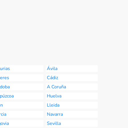
urias
Ávila
eres
Cádiz
doba
A Coruña
púzcoa
Huelva
ón
Lleida
cia
Navarra
ovia
Sevilla