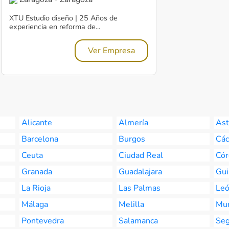
XTU Estudio diseño | 25 Años de
experiencia en reforma de...
Ver Empresa
Alicante
Almería
Ast
Barcelona
Burgos
Các
Ceuta
Ciudad Real
Cór
Granada
Guadalajara
Gui
La Rioja
Las Palmas
Le
Málaga
Melilla
Mur
Pontevedra
Salamanca
Seg